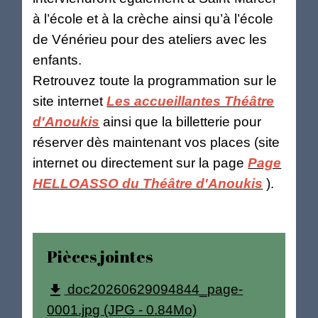
à l’école et à la crèche ainsi qu’à l’école
de Vénérieu pour des ateliers avec les
enfants.
Retrouvez toute la programmation sur le
site internet
Les accueillantes Théâtre
d'Anoukis
ainsi que la billetterie pour
réserver dès maintenant vos places (site
internet ou directement sur la page
Page
HELLOASSO du Théâtre d'Anoukis
).
Pièces jointes
doc20260629094844_page-
file_download
0001.jpg (JPG - 0.84Mo)