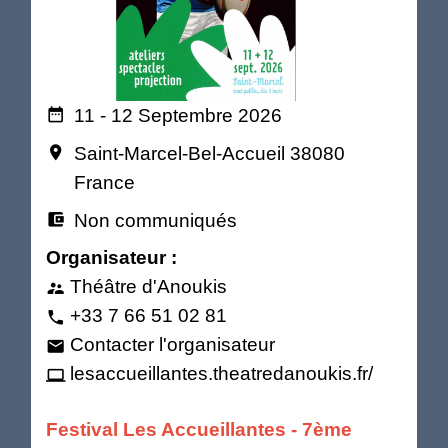
11 - 12 Septembre 2026
date_range
Saint-Marcel-Bel-Accueil 38080
room
France
Non communiqués
account_balance_wallet
Organisateur :
Théâtre d'Anoukis
supervisor_account
+33 7 66 51 02 81
phone
Contacter l'organisateur
email
lesaccueillantes.theatredanoukis.fr/
computer
Festival Les Accueillantes - 7ème