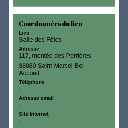
Coordonnées du lieu
Lieu
Salle des Fêtes
Adresse
117, montée des Perrières
38080 Saint-Marcel-Bel-
Accueil
Téléphone
-
Adresse email
-
Site Internet
-