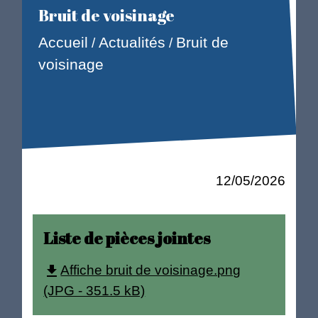
Bruit de voisinage
Accueil
Actualités
Bruit de
/
/
voisinage
12/05/2026
Liste de pièces jointes
Affiche bruit de voisinage.png
file_download
(JPG - 351.5 kB)