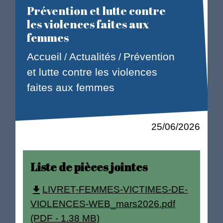
Prévention et lutte contre
les violences faites aux
femmes
Accueil
Actualités
Prévention
/
/
et lutte contre les violences
faites aux femmes
25/06/2026
Liste de pièces jointes
LIVRET-FEMMES-VICTIMES-DE-
file_download
VIOLENCES-WEB_mars2026.pdf
(PDF - 1.38 MB)