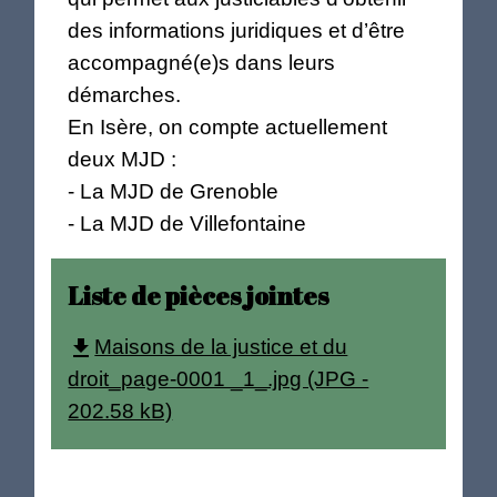
des informations juridiques et d’être
accompagné(e)s dans leurs
démarches.
En Isère, on compte actuellement
deux MJD :
- La MJD de Grenoble
- La MJD de Villefontaine
Liste de pièces jointes
Maisons de la justice et du
file_download
droit_page-0001 _1_.jpg (JPG -
202.58 kB)